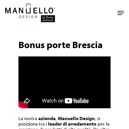
Skip
to
Men
main
content
Bonus porte Brescia
La nostra
azienda
,
Manuello Design
, si
posiziona tra i
leader di arredamento
per la