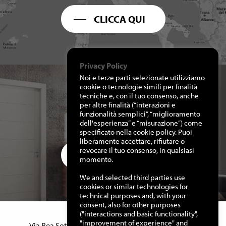
CLICCA QUI
Privacy Policy
Noi e terze parti selezionate utilizziamo
cookie o tecnologie simili per finalità
tecniche e, con il tuo consenso, anche
per altre finalità (“interazioni e
RICHIEDI I NOSTRI
funzionalità semplici”, “miglioramento
CATALOGHI
dell'esperienza” e “misurazione”) come
specificato nella cookie policy. Puoi
liberamente accettare, rifiutare o
revocare il tuo consenso, in qualsiasi
CLICCA QUI
momento.
We and selected third parties use
cookies or similar technologies for
technical purposes and, with your
consent, also for other purposes
("interactions and basic functionality",
Manuello Design Srl
"improvement of experience" and
Via Rea Sottana, 15 – 12060 Murazzano (Cn) Italy –