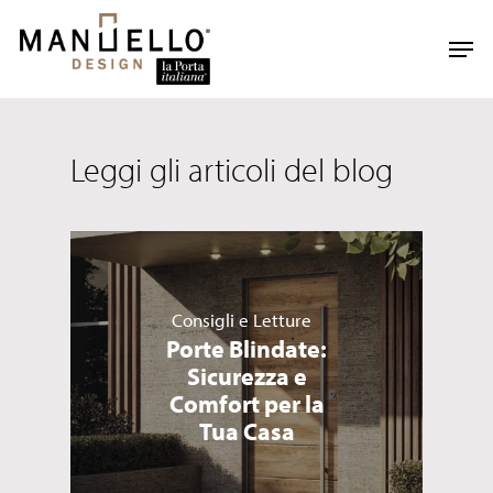
Skip
to
Men
main
content
Leggi gli articoli del blog
Consigli e Letture
Porte Blindate:
Sicurezza e
Comfort per la
Tua Casa