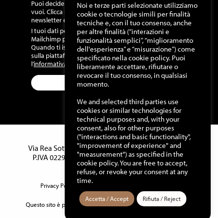
Puoi decidere di annullare la sottoscrizione quando
Noi e terze parti selezionate utilizziamo
vuoi. Clicca sul link presente in fondo alle nostre
cookie o tecnologie simili per finalità
newsletter e modifica la tua preferenza.
tecniche e, con il tuo consenso, anche
I tuoi dati per noi sono importanti. Abbiamo scelto
per altre finalità (“interazioni e
Mailchimp per l’invio delle nostre comunicazioni.
funzionalità semplici”, “miglioramento
Quando ti iscrivi, acconsenti di venire registrato
dell'esperienza” e “misurazione”) come
sulla piattaforma. Per maggiori info, consulta
specificato nella cookie policy. Puoi
l’
informativa privacy Mailchimp.
.
liberamente accettare, rifiutare o
revocare il tuo consenso, in qualsiasi
momento.
We and selected third parties use
cookies or similar technologies for
technical purposes and, with your
consent, also for other purposes
("interactions and basic functionality",
Manuello Design Srl
"improvement of experience" and
Via Rea Sottana, 15 – 12060 Murazzano (Cn) Italy –
"measurement") as specified in the
P.IVA 02291460042 – Tel.
0173 791110
– Fax 0173
cookie policy. You are free to accept,
791555
refuse, or revoke your consent at any
time.
Privacy Policy
–
Cookie Policy
–
Termini e Condizioni
Accetta / Accept
Rifiuta / Reject
Questo sito è protetto da reCAPTCHA e la
Privacy Policy
e
Terms
of Service
di Google.