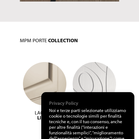
MPM PORTE
COLLECTION
Privacy Policy
Noi e terze parti selezionate utilizziamo
LACCATO
LACCATO
L
cookie o tecnologie simili per finalità
LISCIO
ALDER
FR
tecniche e, con il tuo consenso, anche
per altre finalità (“interazioni e
funzionalità semplici”, “miglioramento
dell'esperienza” e “misurazione”) come