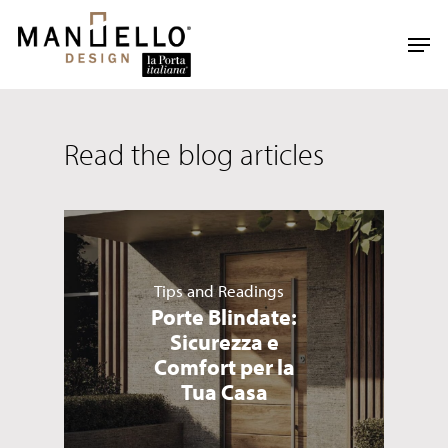
Skip
to
Men
main
content
Read the blog articles
Tips and Readings
Porte Blindate:
Sicurezza e
Comfort per la
Tua Casa