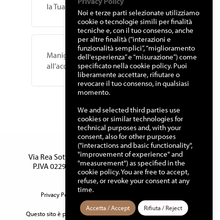
Privacy Policy
la Tua Casa
Noi e terze parti selezionate utilizziamo
cookie o tecnologie simili per finalità
tecniche e, con il tuo consenso, anche
per altre finalità (“interazioni e
funzionalità semplici”, “miglioramento
Maniglie per porte interne, guida
dell'esperienza” e “misurazione”) come
specificato nella cookie policy. Puoi
all’acquisto
liberamente accettare, rifiutare o
revocare il tuo consenso, in qualsiasi
momento.
We and selected third parties use
cookies or similar technologies for
technical purposes and, with your
consent, also for other purposes
("interactions and basic functionality",
Manuello Design Srl
"improvement of experience" and
Via Rea Sottana, 15 – 12060 Murazzano (Cn) Italy –
"measurement") as specified in the
P.IVA 02291460042 – Tel.
0173 791110
– Fax 0173
cookie policy. You are free to accept,
791555
refuse, or revoke your consent at any
time.
Privacy Policy
–
Cookie Policy
–
Termini e Condizioni
Accetta / Accept
Rifiuta / Reject
Questo sito è protetto da reCAPTCHA e la
Privacy Policy
e
Terms