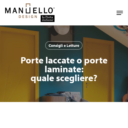
Skip
to
Men
main
content
Consigli e Letture
Porte laccate o porte
laminate:
quale scegliere?