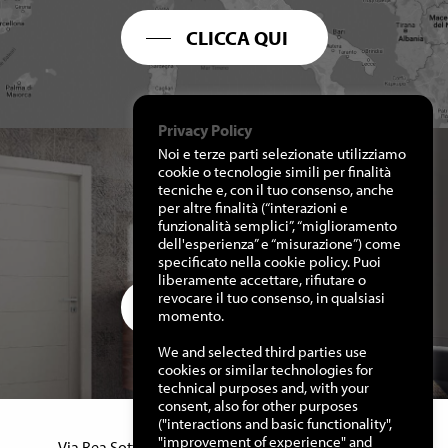
CLICCA QUI
Privacy Policy
Noi e terze parti selezionate utilizziamo
cookie o tecnologie simili per finalità
tecniche e, con il tuo consenso, anche
per altre finalità (“interazioni e
RICHIEDI I NOSTRI
funzionalità semplici”, “miglioramento
CATALOGHI
dell'esperienza” e “misurazione”) come
specificato nella cookie policy. Puoi
liberamente accettare, rifiutare o
revocare il tuo consenso, in qualsiasi
CLICCA QUI
momento.
We and selected third parties use
cookies or similar technologies for
technical purposes and, with your
consent, also for other purposes
("interactions and basic functionality",
Manuello Design Srl
"improvement of experience" and
Via Rea Sottana, 15 – 12060 Murazzano (Cn) Italy –