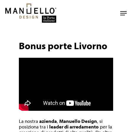
Skip
to
Men
main
content
Bonus porte Livorno
La nostra
azienda
,
Manuello Design
, si
posiziona tra i
leader di arredamento
per la