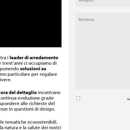
 tra i
leader di arredamento
re trent’anni ci occupiamo di
oponendo
soluzioni su
inimo particolare per regalare
ivere.
cura del dettaglio
incontrano
 continua evoluzione grazie
Au
ispondere alle richieste del
nze in questioni di design.
lle tematiche ecosostenibili.
a natura e la salute dei nostri