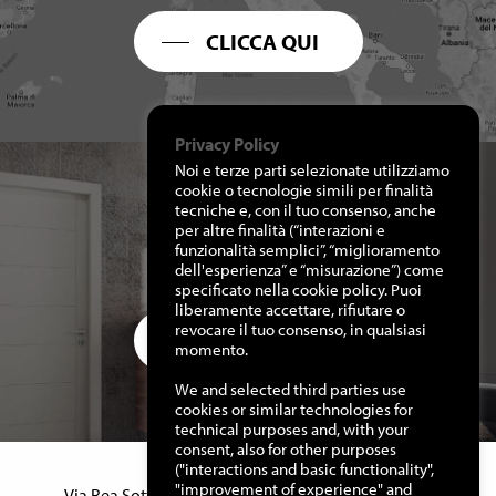
CLICCA QUI
Privacy Policy
Noi e terze parti selezionate utilizziamo
cookie o tecnologie simili per finalità
tecniche e, con il tuo consenso, anche
per altre finalità (“interazioni e
RICHIEDI I NOSTRI
funzionalità semplici”, “miglioramento
CATALOGHI
dell'esperienza” e “misurazione”) come
specificato nella cookie policy. Puoi
liberamente accettare, rifiutare o
revocare il tuo consenso, in qualsiasi
CLICCA QUI
momento.
We and selected third parties use
cookies or similar technologies for
technical purposes and, with your
consent, also for other purposes
("interactions and basic functionality",
Manuello Design Srl
"improvement of experience" and
Via Rea Sottana, 15 – 12060 Murazzano (Cn) Italy –