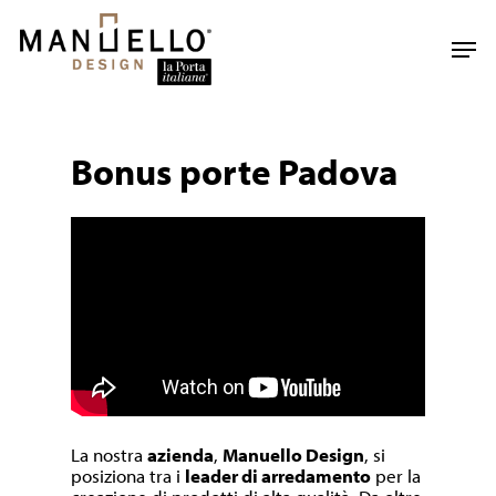
Skip
to
Men
main
content
Bonus porte Padova
La nostra
azienda
,
Manuello Design
, si
posiziona tra i
leader di arredamento
per la