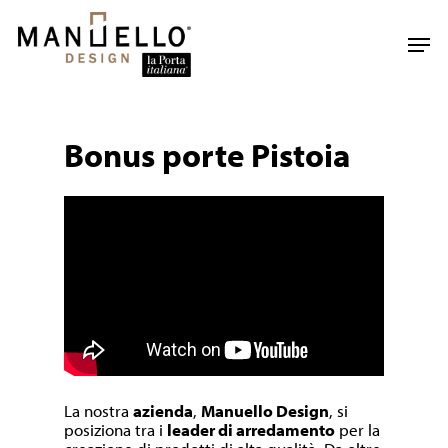
Skip
to
Men
main
content
Bonus porte Pistoia
La nostra
azienda
,
Manuello Design
, si
posiziona tra i
leader di arredamento
per la