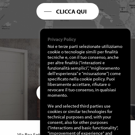
CLICCA QUI
Privacy Policy
Noi e terze parti selezionate utilizziamo
cookie o tecnologie simili per finalità
tecniche e, con il tuo consenso, anche
per altre finalità (“interazioni e
RICHIEDI I NOSTRI
funzionalità semplici”, “miglioramento
CATALOGHI
dell'esperienza” e “misurazione”) come
specificato nella cookie policy. Puoi
liberamente accettare, rifiutare o
revocare il tuo consenso, in qualsiasi
CLICCA QUI
momento.
We and selected third parties use
cookies or similar technologies for
technical purposes and, with your
consent, also for other purposes
("interactions and basic functionality",
Manuello Design Srl
"improvement of experience" and
Via Rea Sottana, 15 – 12060 Murazzano (Cn) Italy –