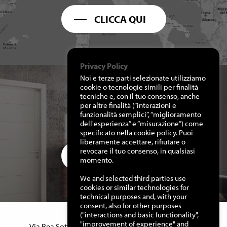
CLICCA QUI
Privacy Policy
Noi e terze parti selezionate utilizziamo
cookie o tecnologie simili per finalità
tecniche e, con il tuo consenso, anche
per altre finalità (“interazioni e
RICHIEDI I NOSTRI
funzionalità semplici”, “miglioramento
CATALOGHI
dell'esperienza” e “misurazione”) come
specificato nella cookie policy. Puoi
liberamente accettare, rifiutare o
revocare il tuo consenso, in qualsiasi
CLICCA QUI
momento.
We and selected third parties use
cookies or similar technologies for
technical purposes and, with your
consent, also for other purposes
("interactions and basic functionality",
Manuello Design Srl
"improvement of experience" and
Via Rea Sottana, 15 – 12060 Murazzano (Cn) Italy –