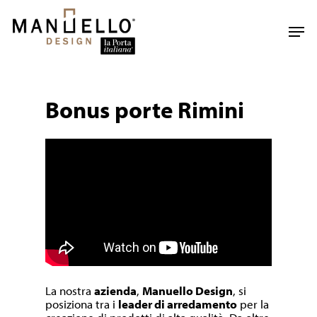
Skip
to
Men
main
content
Bonus porte Rimini
La nostra
azienda
,
Manuello Design
, si
posiziona tra i
leader di arredamento
per la