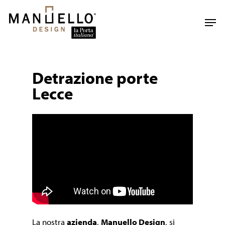
Skip
to
Men
main
content
Detrazione porte
Lecce
La nostra
azienda
,
Manuello Design
, si