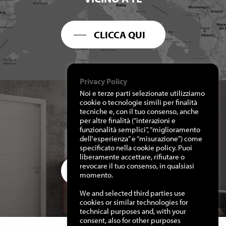
CLICCA QUI
Privacy Policy
Noi e terze parti selezionate utilizziamo
cookie o tecnologie simili per finalità
tecniche e, con il tuo consenso, anche
per altre finalità (“interazioni e
RICHIEDI I NOSTRI
funzionalità semplici”, “miglioramento
CATALOGHI
dell'esperienza” e “misurazione”) come
specificato nella cookie policy. Puoi
liberamente accettare, rifiutare o
revocare il tuo consenso, in qualsiasi
CLICCA QUI
momento.
We and selected third parties use
cookies or similar technologies for
technical purposes and, with your
consent, also for other purposes