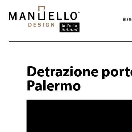
Skip
to
main
content
BLO
Detrazione port
Palermo