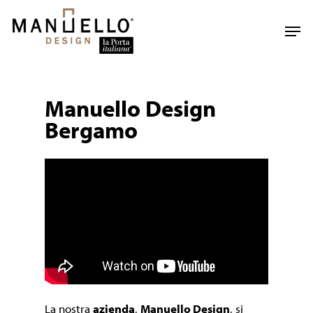
Skip
to
Men
main
content
Manuello Design
Bergamo
La nostra
azienda
,
Manuello Design
, si