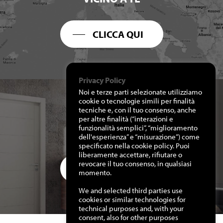
CLICCA QUI
Privacy Policy
Noi e terze parti selezionate utilizziamo
cookie o tecnologie simili per finalità
tecniche e, con il tuo consenso, anche
per altre finalità (“interazioni e
RICHIEDI I NOSTRI
funzionalità semplici”, “miglioramento
CATALOGHI
dell'esperienza” e “misurazione”) come
specificato nella cookie policy. Puoi
liberamente accettare, rifiutare o
revocare il tuo consenso, in qualsiasi
CLICCA QUI
momento.
We and selected third parties use
cookies or similar technologies for
technical purposes and, with your
consent, also for other purposes