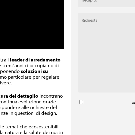
 tra i
leader di arredamento
re trent’anni ci occupiamo di
oponendo
soluzioni su
inimo particolare per regalare
ivere.
cura del dettaglio
incontrano
 continua evoluzione grazie
Au
ispondere alle richieste del
nze in questioni di design.
lle tematiche ecosostenibili.
a natura e la salute dei nostri