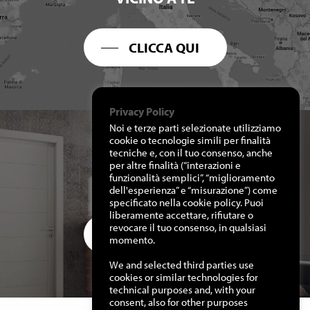
CLICCA QUI
Privacy Policy
Noi e terze parti selezionate utilizziamo
cookie o tecnologie simili per finalità
tecniche e, con il tuo consenso, anche
per altre finalità (“interazioni e
RICHIEDI I NOSTRI
funzionalità semplici”, “miglioramento
CATALOGHI
dell'esperienza” e “misurazione”) come
specificato nella cookie policy. Puoi
liberamente accettare, rifiutare o
revocare il tuo consenso, in qualsiasi
CLICCA QUI
momento.
We and selected third parties use
cookies or similar technologies for
technical purposes and, with your
consent, also for other purposes