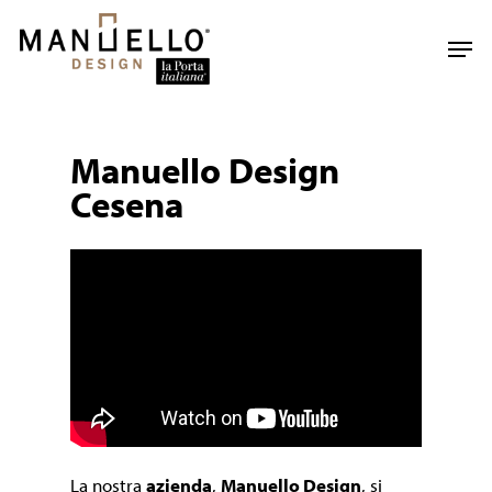
Skip
to
Men
main
content
Manuello Design
Cesena
La nostra
azienda
,
Manuello Design
, si