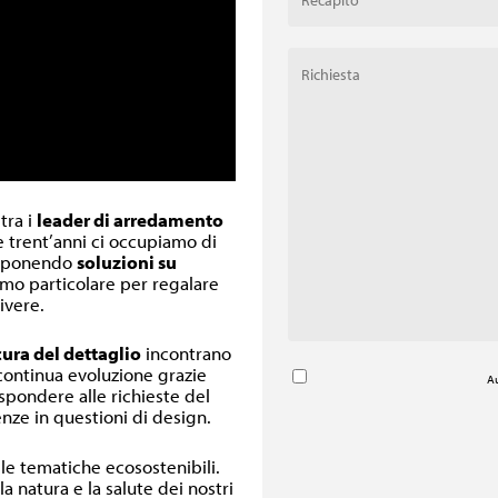
 tra i
leader di arredamento
re trent’anni ci occupiamo di
oponendo
soluzioni su
inimo particolare per regalare
ivere.
cura del dettaglio
incontrano
 continua evoluzione grazie
Au
ispondere alle richieste del
nze in questioni di design.
lle tematiche ecosostenibili.
a natura e la salute dei nostri