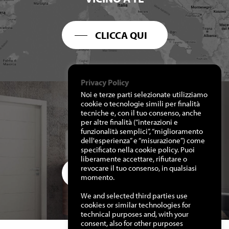
CLICCA QUI
Privacy Policy
Noi e terze parti selezionate utilizziamo
cookie o tecnologie simili per finalità
tecniche e, con il tuo consenso, anche
per altre finalità (“interazioni e
RICHIEDI I NOSTRI
funzionalità semplici”, “miglioramento
CATALOGHI
dell'esperienza” e “misurazione”) come
specificato nella cookie policy. Puoi
liberamente accettare, rifiutare o
revocare il tuo consenso, in qualsiasi
CLICCA QUI
momento.
We and selected third parties use
cookies or similar technologies for
technical purposes and, with your
consent, also for other purposes