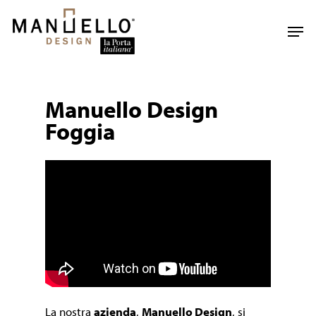
Skip
to
Men
main
content
Manuello Design
Foggia
La nostra
azienda
,
Manuello Design
, si