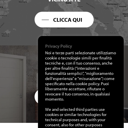
CLICCA QUI
Privacy Policy
Noi e terze parti selezionate utilizziamo
cookie o tecnologie simili per finalità
tecniche e, con il tuo consenso, anche
per altre finalità (“interazioni e
RICHIEDI I NOSTRI
funzionalità semplici”, “miglioramento
CATALOGHI
dell'esperienza” e “misurazione”) come
specificato nella cookie policy. Puoi
liberamente accettare, rifiutare o
revocare il tuo consenso, in qualsiasi
CLICCA QUI
momento.
We and selected third parties use
cookies or similar technologies for
technical purposes and, with your
consent, also for other purposes