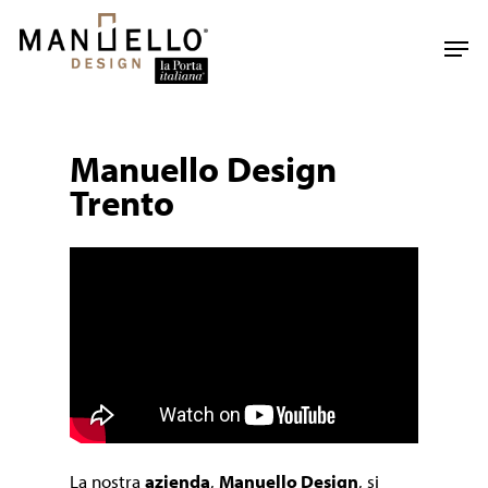
Skip
to
Men
main
content
Manuello Design
Trento
La nostra
azienda
,
Manuello Design
, si