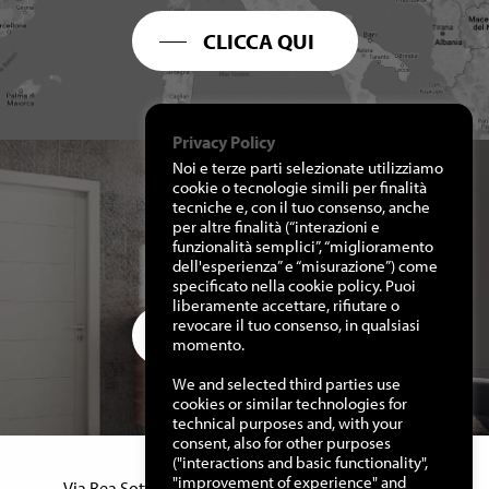
CLICCA QUI
Privacy Policy
Noi e terze parti selezionate utilizziamo
cookie o tecnologie simili per finalità
tecniche e, con il tuo consenso, anche
per altre finalità (“interazioni e
RICHIEDI I NOSTRI
funzionalità semplici”, “miglioramento
CATALOGHI
dell'esperienza” e “misurazione”) come
specificato nella cookie policy. Puoi
liberamente accettare, rifiutare o
revocare il tuo consenso, in qualsiasi
CLICCA QUI
momento.
We and selected third parties use
cookies or similar technologies for
technical purposes and, with your
consent, also for other purposes
("interactions and basic functionality",
Manuello Design Srl
"improvement of experience" and
Via Rea Sottana, 15 – 12060 Murazzano (Cn) Italy –