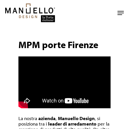
Skip
to
Men
main
content
MPM porte Firenze
La nostra
azienda
,
Manuello Design
, si
posiziona tra i
leader di arredamento
per la