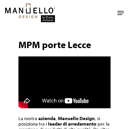
Skip
to
Men
main
content
MPM porte Lecce
La nostra
azienda
,
Manuello Design
, si
posiziona tra i
leader di arredamento
per la