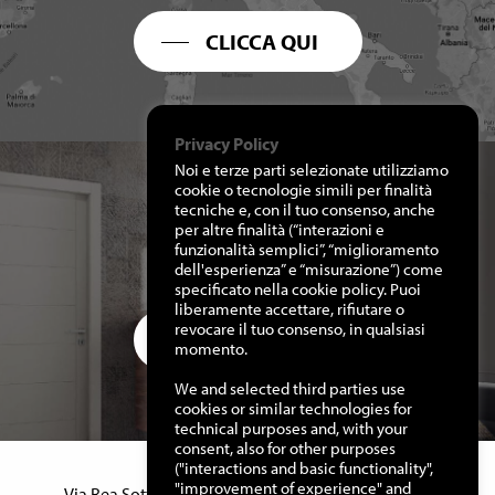
CLICCA QUI
Privacy Policy
Noi e terze parti selezionate utilizziamo
cookie o tecnologie simili per finalità
tecniche e, con il tuo consenso, anche
per altre finalità (“interazioni e
RICHIEDI I NOSTRI
funzionalità semplici”, “miglioramento
CATALOGHI
dell'esperienza” e “misurazione”) come
specificato nella cookie policy. Puoi
liberamente accettare, rifiutare o
revocare il tuo consenso, in qualsiasi
CLICCA QUI
momento.
We and selected third parties use
cookies or similar technologies for
technical purposes and, with your
consent, also for other purposes
("interactions and basic functionality",
Manuello Design Srl
"improvement of experience" and
Via Rea Sottana, 15 – 12060 Murazzano (Cn) Italy –