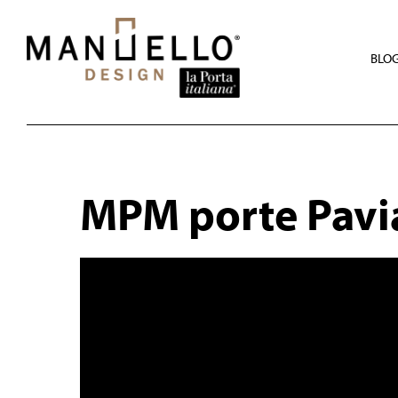
Skip
to
main
content
BLO
MPM porte Pavi