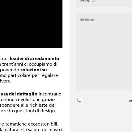
 tra i
leader di arredamento
re trent’anni ci occupiamo di
oponendo
soluzioni su
inimo particolare per regalare
ivere.
cura del dettaglio
incontrano
 continua evoluzione grazie
Au
ispondere alle richieste del
nze in questioni di design.
lle tematiche ecosostenibili.
a natura e la salute dei nostri