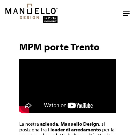
Skip
to
Men
main
content
MPM porte Trento
La nostra
azienda
,
Manuello Design
, si
posiziona tra i
leader di arredamento
per la