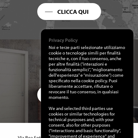
CLICCA QUI
Privacy Policy
Noi e terze parti selezionate utilizziamo
cookie o tecnologie simili per finalità
tecniche e, con il tuo consenso, anche
per altre finalità (“interazioni e
RICHIEDI I NOSTRI
funzionalità semplici”, “miglioramento
CATALOGHI
dell'esperienza” e “misurazione”) come
specificato nella cookie policy. Puoi
liberamente accettare, rifiutare o
revocare il tuo consenso, in qualsiasi
CLICCA QUI
momento.
We and selected third parties use
cookies or similar technologies for
technical purposes and, with your
consent, also for other purposes
("interactions and basic functionality",
Manuello Design Srl
"improvement of experience" and
Via Rea Sottana, 15 – 12060 Murazzano (Cn) Italy –