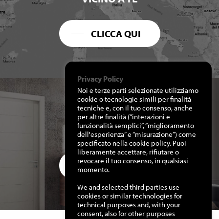
CLICCA QUI
Privacy Policy
Noi e terze parti selezionate utilizziamo
cookie o tecnologie simili per finalità
tecniche e, con il tuo consenso, anche
per altre finalità (“interazioni e
RICHIEDI I NOSTRI
funzionalità semplici”, “miglioramento
CATALOGHI
dell'esperienza” e “misurazione”) come
specificato nella cookie policy. Puoi
liberamente accettare, rifiutare o
revocare il tuo consenso, in qualsiasi
CLICCA QUI
momento.
We and selected third parties use
cookies or similar technologies for
technical purposes and, with your
consent, also for other purposes