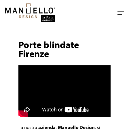
Skip
to
Men
main
content
Porte blindate
Firenze
La nostra
azienda
,
Manuello Design
, si