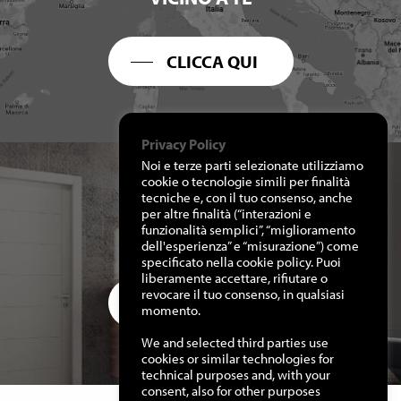
CLICCA QUI
Privacy Policy
Noi e terze parti selezionate utilizziamo
cookie o tecnologie simili per finalità
tecniche e, con il tuo consenso, anche
per altre finalità (“interazioni e
RICHIEDI I NOSTRI
funzionalità semplici”, “miglioramento
CATALOGHI
dell'esperienza” e “misurazione”) come
specificato nella cookie policy. Puoi
liberamente accettare, rifiutare o
revocare il tuo consenso, in qualsiasi
CLICCA QUI
momento.
We and selected third parties use
cookies or similar technologies for
technical purposes and, with your
consent, also for other purposes