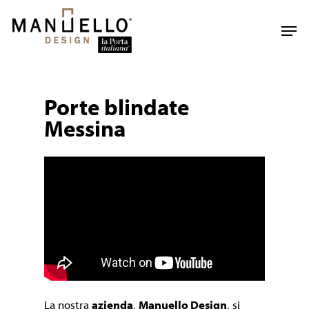
Skip
to
Men
main
content
Porte blindate
Messina
La nostra
azienda
,
Manuello Design
, si