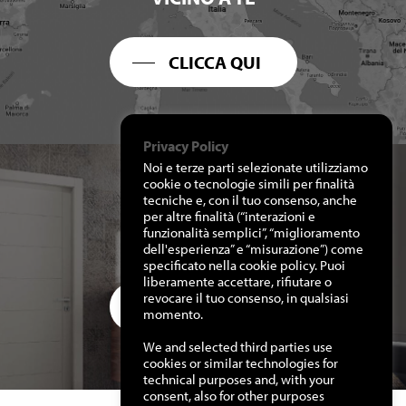
CLICCA QUI
Privacy Policy
Noi e terze parti selezionate utilizziamo
cookie o tecnologie simili per finalità
tecniche e, con il tuo consenso, anche
per altre finalità (“interazioni e
RICHIEDI I NOSTRI
funzionalità semplici”, “miglioramento
CATALOGHI
dell'esperienza” e “misurazione”) come
specificato nella cookie policy. Puoi
liberamente accettare, rifiutare o
revocare il tuo consenso, in qualsiasi
CLICCA QUI
momento.
We and selected third parties use
cookies or similar technologies for
technical purposes and, with your
consent, also for other purposes