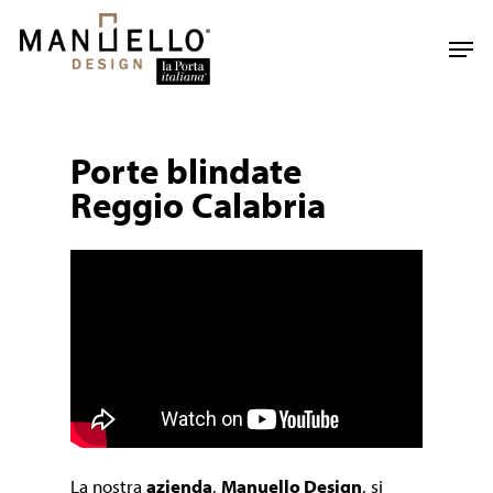
Skip
to
Men
main
content
Porte blindate
Reggio Calabria
La nostra
azienda
,
Manuello Design
, si