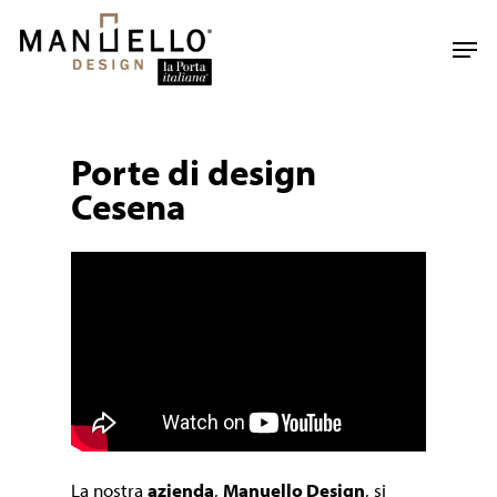
Skip
to
Men
main
content
Porte di design
Cesena
La nostra
azienda
,
Manuello Design
, si