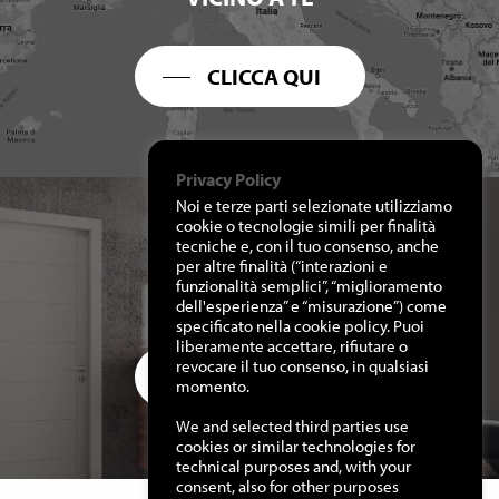
CLICCA QUI
Privacy Policy
Noi e terze parti selezionate utilizziamo
cookie o tecnologie simili per finalità
tecniche e, con il tuo consenso, anche
per altre finalità (“interazioni e
RICHIEDI I NOSTRI
funzionalità semplici”, “miglioramento
CATALOGHI
dell'esperienza” e “misurazione”) come
specificato nella cookie policy. Puoi
liberamente accettare, rifiutare o
revocare il tuo consenso, in qualsiasi
CLICCA QUI
momento.
We and selected third parties use
cookies or similar technologies for
technical purposes and, with your
consent, also for other purposes