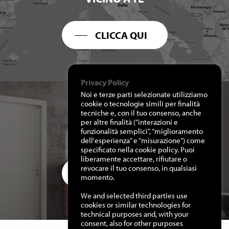
CLICCA QUI
Privacy Policy
Noi e terze parti selezionate utilizziamo
cookie o tecnologie simili per finalità
tecniche e, con il tuo consenso, anche
per altre finalità (“interazioni e
RICHIEDI I NOSTRI
funzionalità semplici”, “miglioramento
CATALOGHI
dell'esperienza” e “misurazione”) come
specificato nella cookie policy. Puoi
liberamente accettare, rifiutare o
revocare il tuo consenso, in qualsiasi
CLICCA QUI
momento.
We and selected third parties use
cookies or similar technologies for
technical purposes and, with your
consent, also for other purposes