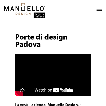
Skip
to
Men
main
content
Porte di design
Padova
La nostra
azienda
,
Manuello Design
, si