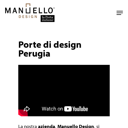
Skip
to
Men
main
content
Porte di design
Perugia
La nostra
azienda
,
Manuello Design
, si