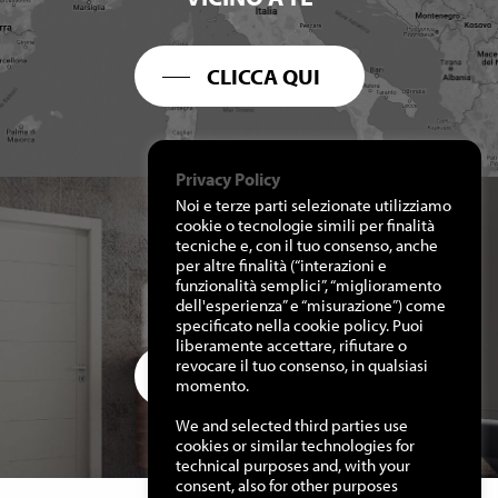
CLICCA QUI
Privacy Policy
Noi e terze parti selezionate utilizziamo
cookie o tecnologie simili per finalità
tecniche e, con il tuo consenso, anche
per altre finalità (“interazioni e
RICHIEDI I NOSTRI
funzionalità semplici”, “miglioramento
CATALOGHI
dell'esperienza” e “misurazione”) come
specificato nella cookie policy. Puoi
liberamente accettare, rifiutare o
revocare il tuo consenso, in qualsiasi
CLICCA QUI
momento.
We and selected third parties use
cookies or similar technologies for
technical purposes and, with your
consent, also for other purposes