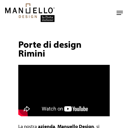
Skip
to
Men
main
content
Porte di design
Rimini
La nostra
azienda
,
Manuello Design
, si