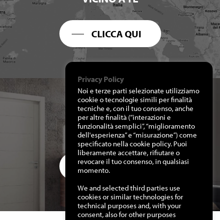
CLICCA QUI
Privacy Policy
Noi e terze parti selezionate utilizziamo
cookie o tecnologie simili per finalità
tecniche e, con il tuo consenso, anche
per altre finalità (“interazioni e
RICHIEDI I NOSTRI
funzionalità semplici”, “miglioramento
CATALOGHI
dell'esperienza” e “misurazione”) come
specificato nella cookie policy. Puoi
liberamente accettare, rifiutare o
revocare il tuo consenso, in qualsiasi
CLICCA QUI
momento.
We and selected third parties use
cookies or similar technologies for
technical purposes and, with your
consent, also for other purposes