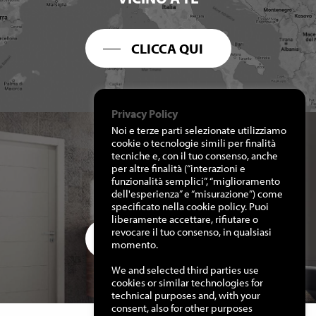
CLICCA QUI
Privacy Policy
Noi e terze parti selezionate utilizziamo
cookie o tecnologie simili per finalità
tecniche e, con il tuo consenso, anche
per altre finalità (“interazioni e
RICHIEDI I NOSTRI
funzionalità semplici”, “miglioramento
CATALOGHI
dell'esperienza” e “misurazione”) come
specificato nella cookie policy. Puoi
liberamente accettare, rifiutare o
revocare il tuo consenso, in qualsiasi
CLICCA QUI
momento.
We and selected third parties use
cookies or similar technologies for
technical purposes and, with your
consent, also for other purposes