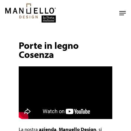
Skip
to
Men
main
content
Porte in legno
Cosenza
La nostra
azienda
,
Manuello Design
, si