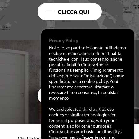
CLICCA QUI
Privacy Policy
Noi e terze parti selezionate utilizziamo
cookie o tecnologie simili per finalità
tecniche e, con il tuo consenso, anche
per altre finalità (“interazioni e
RICHIEDI I NOSTRI
funzionalità semplici”, “miglioramento
CATALOGHI
dell'esperienza” e “misurazione”) come
specificato nella cookie policy. Puoi
liberamente accettare, rifiutare o
revocare il tuo consenso, in qualsiasi
CLICCA QUI
momento.
We and selected third parties use
cookies or similar technologies for
technical purposes and, with your
consent, also for other purposes
("interactions and basic functionality",
Manuello Design Srl
"improvement of experience" and
Via Rea Sottana, 15 – 12060 Murazzano (Cn) Italy –