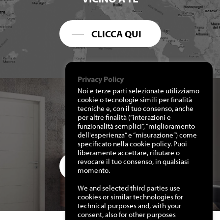
CLICCA QUI
Privacy Policy
Noi e terze parti selezionate utilizziamo
cookie o tecnologie simili per finalità
tecniche e, con il tuo consenso, anche
per altre finalità (“interazioni e
RICHIEDI I NOSTRI
funzionalità semplici”, “miglioramento
CATALOGHI
dell'esperienza” e “misurazione”) come
specificato nella cookie policy. Puoi
liberamente accettare, rifiutare o
revocare il tuo consenso, in qualsiasi
CLICCA QUI
momento.
We and selected third parties use
cookies or similar technologies for
technical purposes and, with your
consent, also for other purposes