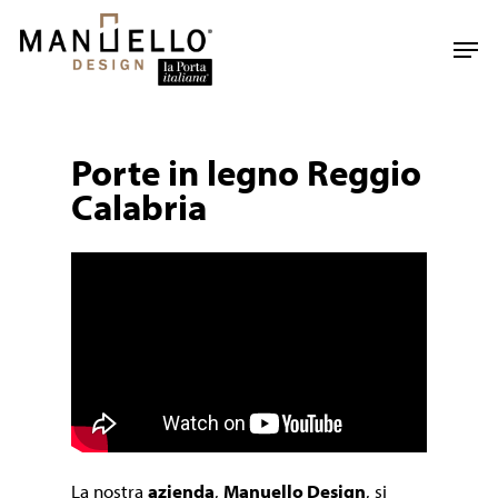
Skip
to
Men
main
content
Porte in legno Reggio
Calabria
La nostra
azienda
,
Manuello Design
, si