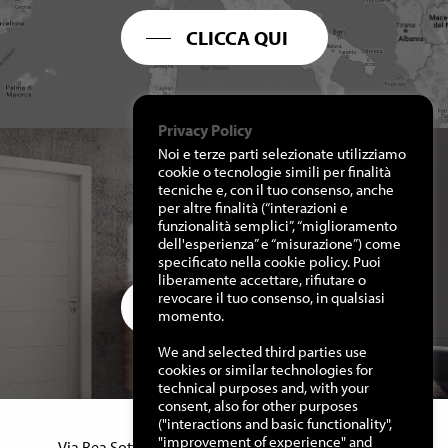
CLICCA QUI
Privacy Policy
Noi e terze parti selezionate utilizziamo
cookie o tecnologie simili per finalità
tecniche e, con il tuo consenso, anche
per altre finalità (“interazioni e
RICHIEDI I NOSTRI
funzionalità semplici”, “miglioramento
CATALOGHI
dell'esperienza” e “misurazione”) come
specificato nella cookie policy. Puoi
liberamente accettare, rifiutare o
revocare il tuo consenso, in qualsiasi
CLICCA QUI
momento.
We and selected third parties use
cookies or similar technologies for
technical purposes and, with your
consent, also for other purposes
("interactions and basic functionality",
Manuello Design Srl
"improvement of experience" and
Via Rea Sottana, 15 – 12060 Murazzano (Cn) Italy –