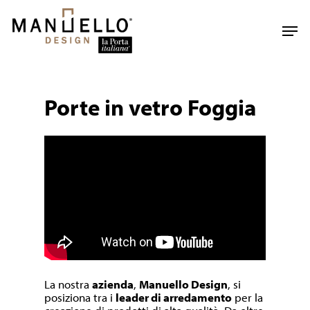
Skip
to
Men
main
content
Porte in vetro Foggia
La nostra
azienda
,
Manuello Design
, si
posiziona tra i
leader di arredamento
per la