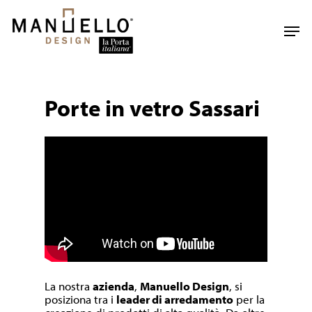
Skip
to
Men
main
content
Porte in vetro Sassari
La nostra
azienda
,
Manuello Design
, si
posiziona tra i
leader di arredamento
per la