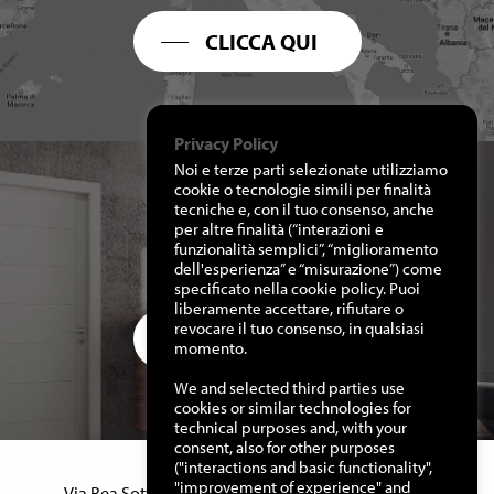
CLICCA QUI
Privacy Policy
Noi e terze parti selezionate utilizziamo
cookie o tecnologie simili per finalità
tecniche e, con il tuo consenso, anche
per altre finalità (“interazioni e
RICHIEDI I NOSTRI
funzionalità semplici”, “miglioramento
CATALOGHI
dell'esperienza” e “misurazione”) come
specificato nella cookie policy. Puoi
liberamente accettare, rifiutare o
revocare il tuo consenso, in qualsiasi
CLICCA QUI
momento.
We and selected third parties use
cookies or similar technologies for
technical purposes and, with your
consent, also for other purposes
("interactions and basic functionality",
Manuello Design Srl
"improvement of experience" and
Via Rea Sottana, 15 – 12060 Murazzano (Cn) Italy –