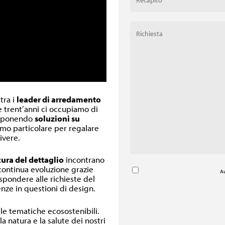
 tra i
leader di arredamento
re trent’anni ci occupiamo di
oponendo
soluzioni su
inimo particolare per regalare
ivere.
cura del dettaglio
incontrano
 continua evoluzione grazie
Au
ispondere alle richieste del
nze in questioni di design.
lle tematiche ecosostenibili.
a natura e la salute dei nostri