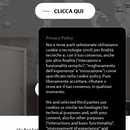
CLICCA QUI
Privacy Policy
Noi e terze parti selezionate utilizziamo
cookie o tecnologie simili per finalità
tecniche e, con il tuo consenso, anche
per altre finalità (“interazioni e
RICHIEDI I NOSTRI
funzionalità semplici”, “miglioramento
CATALOGHI
dell'esperienza” e “misurazione”) come
specificato nella cookie policy. Puoi
liberamente accettare, rifiutare o
revocare il tuo consenso, in qualsiasi
CLICCA QUI
momento.
We and selected third parties use
cookies or similar technologies for
technical purposes and, with your
consent, also for other purposes
("interactions and basic functionality",
Manuello Design Srl
"improvement of experience" and
Via Rea Sottana, 15 – 12060 Murazzano (Cn) Italy –