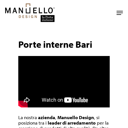
Skip
to
Men
main
content
Porte interne Bari
La nostra
azienda
,
Manuello Design
, si
posiziona tra i
leader di arredamento
per la