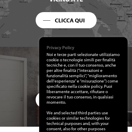
CLICCA QUI
Privacy Policy
Noi e terze parti selezionate utilizziamo
cookie o tecnologie simili per finalità
tecniche e, con il tuo consenso, anche
per altre finalità (“interazioni e
RICHIEDI I NOSTRI
funzionalità semplici”, “miglioramento
CATALOGHI
dell'esperienza” e “misurazione”) come
specificato nella cookie policy. Puoi
liberamente accettare, rifiutare o
revocare il tuo consenso, in qualsiasi
CLICCA QUI
momento.
We and selected third parties use
cookies or similar technologies for
technical purposes and, with your
consent, also for other purposes