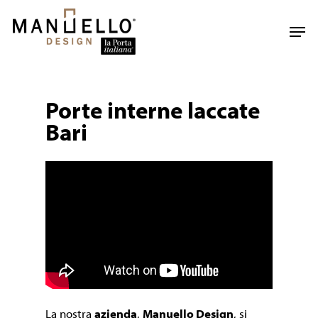
Skip
to
Men
main
content
Porte interne laccate
Bari
La nostra
azienda
,
Manuello Design
, si