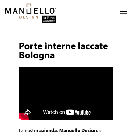
Skip
to
Men
main
content
Porte interne laccate
Bologna
La nostra
azienda
,
Manuello Design
, si