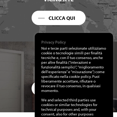
CLICCA QUI
Privacy Policy
Noi e terze parti selezionate utilizziamo
cookie o tecnologie simili per finalità
tecniche e, con il tuo consenso, anche
per altre finalità (“interazioni e
RICHIEDI I NOSTRI
funzionalità semplici”, “miglioramento
CATALOGHI
dell'esperienza” e “misurazione”) come
specificato nella cookie policy. Puoi
liberamente accettare, rifiutare o
revocare il tuo consenso, in qualsiasi
CLICCA QUI
momento.
We and selected third parties use
cookies or similar technologies for
technical purposes and, with your
consent, also for other purposes