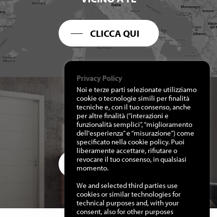
CLICCA QUI
Privacy Policy
Noi e terze parti selezionate utilizziamo
cookie o tecnologie simili per finalità
tecniche e, con il tuo consenso, anche
per altre finalità (“interazioni e
RICHIEDI I NOSTRI
funzionalità semplici”, “miglioramento
CATALOGHI
dell'esperienza” e “misurazione”) come
specificato nella cookie policy. Puoi
liberamente accettare, rifiutare o
revocare il tuo consenso, in qualsiasi
CLICCA QUI
momento.
We and selected third parties use
cookies or similar technologies for
technical purposes and, with your
consent, also for other purposes