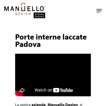
Skip
to
Men
main
content
Porte interne laccate
Padova
La nostra
azienda
,
Manuello Design
, si