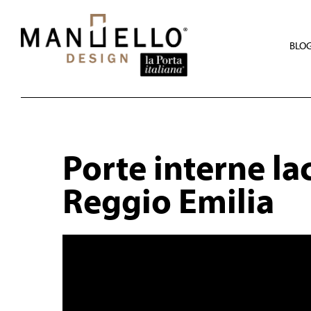
Skip
to
main
content
BLO
Porte interne la
Reggio Emilia