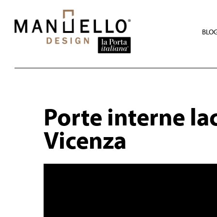
Skip
to
main
content
BLO
Porte interne la
Vicenza