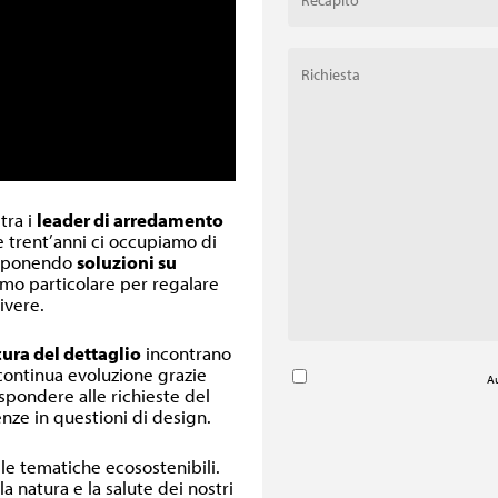
 tra i
leader di arredamento
re trent’anni ci occupiamo di
oponendo
soluzioni su
inimo particolare per regalare
ivere.
cura del dettaglio
incontrano
 continua evoluzione grazie
Au
ispondere alle richieste del
nze in questioni di design.
lle tematiche ecosostenibili.
a natura e la salute dei nostri