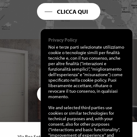
CLICCA QUI
Privacy Policy
Noi e terze parti selezionate utilizziamo
cookie o tecnologie simili per finalità
tecniche e, con il tuo consenso, anche
per altre finalità (“interazioni e
RICHIEDI I NOSTRI
funzionalità semplici”, “miglioramento
CATALOGHI
dell'esperienza” e “misurazione”) come
specificato nella cookie policy. Puoi
liberamente accettare, rifiutare o
revocare il tuo consenso, in qualsiasi
CLICCA QUI
momento.
We and selected third parties use
cookies or similar technologies for
technical purposes and, with your
consent, also for other purposes
("interactions and basic functionality",
Manuello Design Srl
"improvement of experience" and
Via Rea Sottana, 15 – 12060 Murazzano (Cn) Italy –