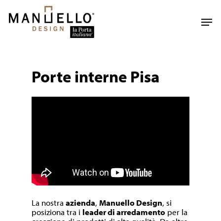
Skip
to
Men
main
content
Porte interne Pisa
La nostra
azienda
,
Manuello Design
, si
posiziona tra i
leader di arredamento
per la