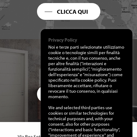
CLICCA QUI
Privacy Policy
Noi e terze parti selezionate utilizziamo
cookie o tecnologie simili per finalità
tecniche e, con il tuo consenso, anche
per altre finalità (“interazioni e
RICHIEDI I NOSTRI
funzionalità semplici”, “miglioramento
CATALOGHI
dell'esperienza” e “misurazione”) come
specificato nella cookie policy. Puoi
liberamente accettare, rifiutare o
revocare il tuo consenso, in qualsiasi
CLICCA QUI
momento.
We and selected third parties use
cookies or similar technologies for
technical purposes and, with your
consent, also for other purposes
("interactions and basic functionality",
Manuello Design Srl
"improvement of experience" and
Via Rea Sottana, 15 – 12060 Murazzano (Cn) Italy –