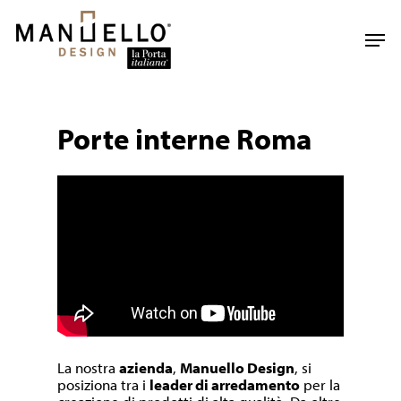
Skip
to
Men
main
content
Porte interne Roma
La nostra
azienda
,
Manuello Design
, si
posiziona tra i
leader di arredamento
per la