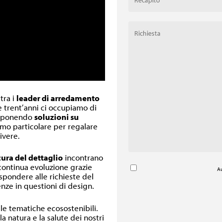
 tra i
leader di arredamento
re trent’anni ci occupiamo di
oponendo
soluzioni su
inimo particolare per regalare
ivere.
cura del dettaglio
incontrano
 continua evoluzione grazie
Au
ispondere alle richieste del
nze in questioni di design.
lle tematiche ecosostenibili.
a natura e la salute dei nostri