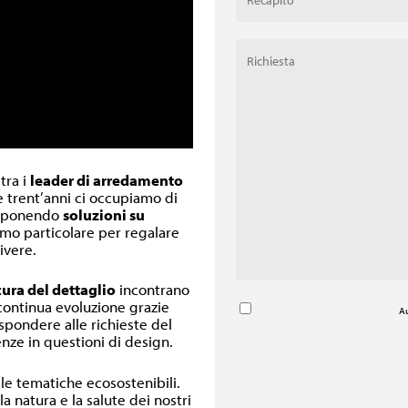
 tra i
leader di arredamento
re trent’anni ci occupiamo di
oponendo
soluzioni su
inimo particolare per regalare
ivere.
cura del dettaglio
incontrano
 continua evoluzione grazie
Au
ispondere alle richieste del
nze in questioni di design.
lle tematiche ecosostenibili.
a natura e la salute dei nostri