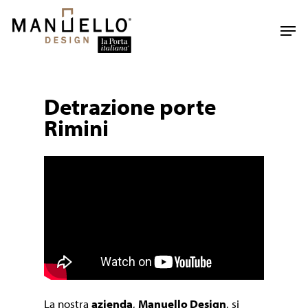
Skip
to
Men
main
content
Detrazione porte
Rimini
La nostra
azienda
,
Manuello Design
, si