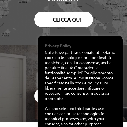
CLICCA QUI
Privacy Policy
Noi e terze parti selezionate utilizziamo
cookie o tecnologie simili per finalità
tecniche e, con il tuo consenso, anche
per altre finalità (“interazioni e
RICHIEDI I NOSTRI
funzionalità semplici”, “miglioramento
CATALOGHI
dell'esperienza” e “misurazione”) come
specificato nella cookie policy. Puoi
liberamente accettare, rifiutare o
revocare il tuo consenso, in qualsiasi
CLICCA QUI
momento.
We and selected third parties use
cookies or similar technologies for
technical purposes and, with your
consent, also for other purposes