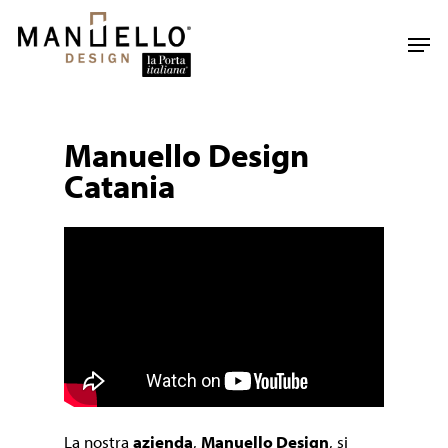
Skip
to
Men
main
content
Manuello Design
Catania
La nostra
azienda
,
Manuello Design
, si