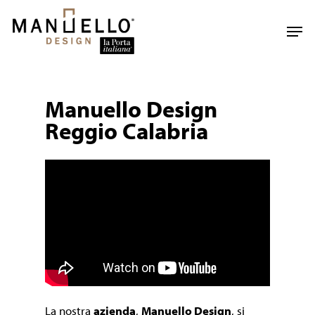
Skip
to
Men
main
content
Manuello Design
Reggio Calabria
La nostra
azienda
,
Manuello Design
, si