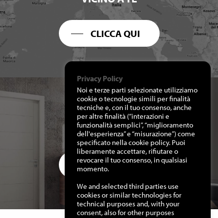
CLICCA QUI
Privacy Policy
Noi e terze parti selezionate utilizziamo
cookie o tecnologie simili per finalità
tecniche e, con il tuo consenso, anche
per altre finalità (“interazioni e
RICHIEDI I NOSTRI
funzionalità semplici”, “miglioramento
CATALOGHI
dell'esperienza” e “misurazione”) come
specificato nella cookie policy. Puoi
liberamente accettare, rifiutare o
revocare il tuo consenso, in qualsiasi
CLICCA QUI
momento.
We and selected third parties use
cookies or similar technologies for
technical purposes and, with your
consent, also for other purposes