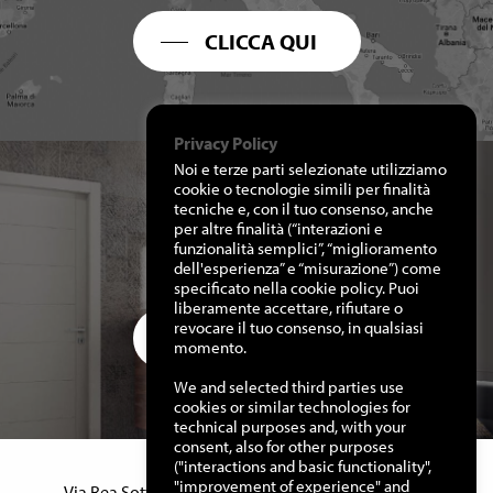
CLICCA QUI
Privacy Policy
Noi e terze parti selezionate utilizziamo
cookie o tecnologie simili per finalità
tecniche e, con il tuo consenso, anche
per altre finalità (“interazioni e
RICHIEDI I NOSTRI
funzionalità semplici”, “miglioramento
CATALOGHI
dell'esperienza” e “misurazione”) come
specificato nella cookie policy. Puoi
liberamente accettare, rifiutare o
revocare il tuo consenso, in qualsiasi
CLICCA QUI
momento.
We and selected third parties use
cookies or similar technologies for
technical purposes and, with your
consent, also for other purposes
("interactions and basic functionality",
Manuello Design Srl
"improvement of experience" and
Via Rea Sottana, 15 – 12060 Murazzano (Cn) Italy –