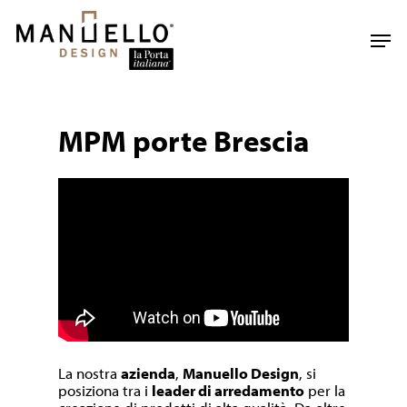
Skip
to
Men
main
content
MPM porte Brescia
La nostra
azienda
,
Manuello Design
, si
posiziona tra i
leader di arredamento
per la