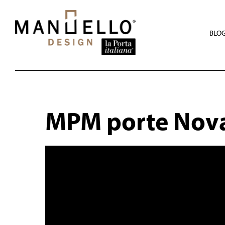
Skip
to
main
content
BLO
MPM porte Nov