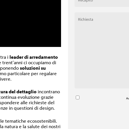
 tra i
leader di arredamento
re trent’anni ci occupiamo di
oponendo
soluzioni su
inimo particolare per regalare
ivere.
cura del dettaglio
incontrano
 continua evoluzione grazie
Au
ispondere alle richieste del
nze in questioni di design.
lle tematiche ecosostenibili.
a natura e la salute dei nostri